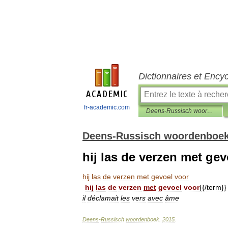
Dictionnaires et Ency
fr-academic.com
Deens-Russisch woordenboek
Deens-Russisch woordenboe
hij las de verzen met gev
hij
las
de
verzen
met
gevoel
voor
hij
las
de
verzen
met
gevoel
voor
{{/
term
}}
il
déclamait
les
vers
avec
âme
Deens
-
Russisch
woordenboek
.
2015
.