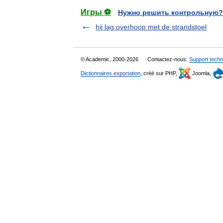
Игры ⚽
Нужно решить контрольную?
hij lag overhoop met de strandstoel
© Academic, 2000-2026
Contactez-nous:
Support techn
Dictionnaires exportation
, créé sur PHP,
Joomla,