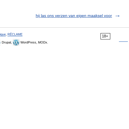
hij las ons verzen van eigen maaksel voor
ique
,
RÉCLAME
18+
Drupal,
WordPress, MODx.