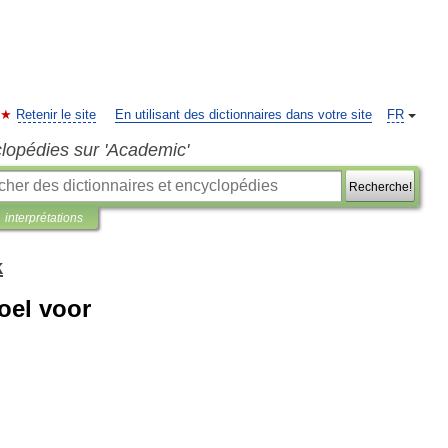
Retenir le site
En utilisant des dictionnaires dans votre site
FR
clopédies sur 'Academic'
Recherche!
interprétations
k
oel voor